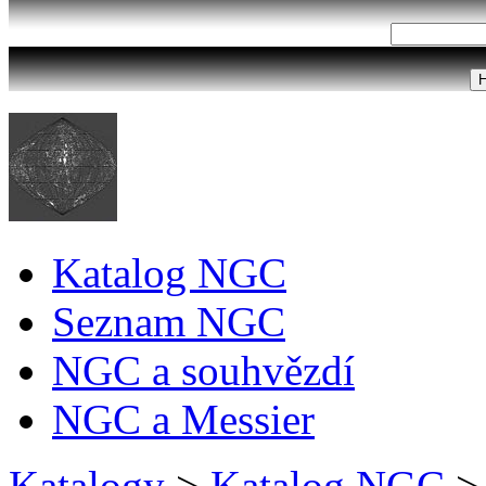
Katalog NGC
Seznam NGC
NGC a souhvězdí
NGC a Messier
Katalogy
>
Katalog NGC
>