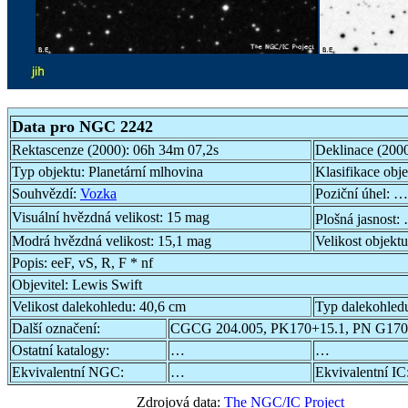
Data pro NGC 2242
Rektascenze (2000):
06h 34m 07,2s
Deklinace (200
Typ objektu:
Planetární mlhovina
Klasifikace obj
Souhvězdí:
Vozka
Poziční úhel:
…
Visuální hvězdná velikost:
15 mag
Plošná jasnost:
Modrá hvězdná velikost:
15,1 mag
Velikost objekt
Popis:
eeF, vS, R, F * nf
Objevitel:
Lewis Swift
Velikost dalekohledu:
40,6 cm
Typ dalekohled
Další označení:
CGCG 204.005, PK170+15.1, PN G170
Ostatní katalogy:
…
…
Ekvivalentní NGC:
…
Ekvivalentní IC
Zdrojová data:
The NGC/IC Project