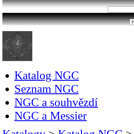
Katalog NGC
Seznam NGC
NGC a souhvězdí
NGC a Messier
Katalogy
>
Katalog NGC
>