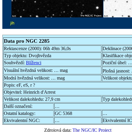
Data pro NGC 2285
Rektascenze (2000):
06h 49m 36,0s
Deklinace (200
Typ objektu:
Dvojhvězda
Klasifikace obj
Souhvězdí:
Blíženci
Poziční úhel:
…
Visuální hvězdná velikost:
… mag
Plošná jasnost:
Modrá hvězdná velikost:
… mag
Velikost objekt
Popis:
eF, eS, r ?
Objevitel:
Heinrich d'Arrest
Velikost dalekohledu:
27,9 cm
Typ dalekohled
Další označení:
…
Ostatní katalogy:
GC 5368
…
Ekvivalentní NGC:
…
Ekvivalentní IC
Zdrojová data:
The NGC/IC Project