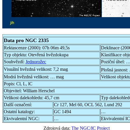
Data pro NGC 2335
Rektascenze (2000):
07h 06m 49,5s
Deklinace (200
Typ objektu:
Otevřená hvězdokupa
Klasifikace obj
Souhvězdí:
Jednorožec
Poziční úhel:
…
Visuální hvězdná velikost:
7,2 mag
Plošná jasnost:
Modrá hvězdná velikost:
… mag
Velikost objekt
Popis:
Cl, L, lC
Objevitel:
William Herschel
Velikost dalekohledu:
45,7 cm
Typ dalekohled
Další označení:
Cr 127, Mel 60, OCL 562, Lund 292
Ostatní katalogy:
GC 1494
…
Ekvivalentní NGC:
…
Ekvivalentní IC
Zdrojová data:
The NGC/IC Project