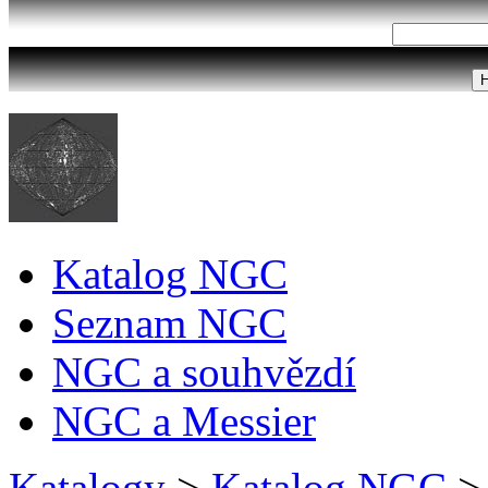
Katalog NGC
Seznam NGC
NGC a souhvězdí
NGC a Messier
Katalogy
>
Katalog NGC
>