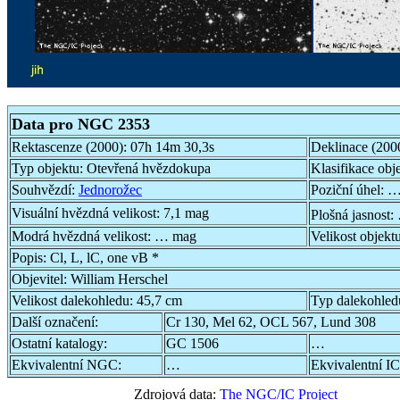
Data pro NGC 2353
Rektascenze (2000):
07h 14m 30,3s
Deklinace (200
Typ objektu:
Otevřená hvězdokupa
Klasifikace obj
Souhvězdí:
Jednorožec
Poziční úhel:
…
Visuální hvězdná velikost:
7,1 mag
Plošná jasnost:
Modrá hvězdná velikost:
… mag
Velikost objekt
Popis:
Cl, L, lC, one vB *
Objevitel:
William Herschel
Velikost dalekohledu:
45,7 cm
Typ dalekohled
Další označení:
Cr 130, Mel 62, OCL 567, Lund 308
Ostatní katalogy:
GC 1506
…
Ekvivalentní NGC:
…
Ekvivalentní IC
Zdrojová data:
The NGC/IC Project