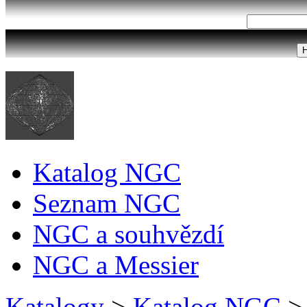
Katalog NGC
Seznam NGC
NGC a souhvězdí
NGC a Messier
Katalogy
>
Katalog NGC
>