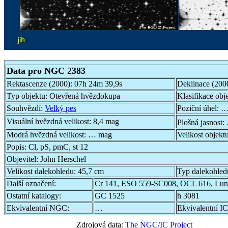
Data pro NGC 2383
Rektascenze (2000):
07h 24m 39,9s
Deklinace (200
Typ objektu:
Otevřená hvězdokupa
Klasifikace obj
Souhvězdí:
Velký pes
Poziční úhel:
…
Visuální hvězdná velikost:
8,4 mag
Plošná jasnost:
Modrá hvězdná velikost:
… mag
Velikost objekt
Popis:
Cl, pS, pmC, st 12
Objevitel:
John Herschel
Velikost dalekohledu:
45,7 cm
Typ dalekohled
Další označení:
Cr 141, ESO 559-SC008, OCL 616, Lun
Ostatní katalogy:
GC 1525
h 3081
Ekvivalentní NGC:
…
Ekvivalentní IC
Zdrojová data:
The NGC/IC Project