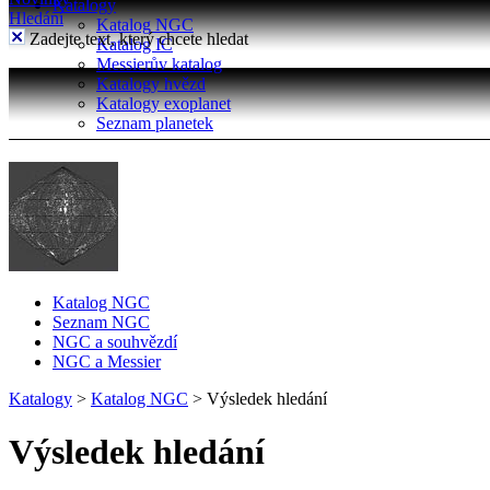
Katalogy
Hledání
Katalog NGC
Zadejte text, který chcete hledat
Katalog IC
Messierův katalog
Katalogy hvězd
Katalogy exoplanet
Seznam planetek
Katalog NGC
Seznam NGC
NGC a souhvězdí
NGC a Messier
Katalogy
>
Katalog NGC
>
Výsledek hledání
Výsledek hledání