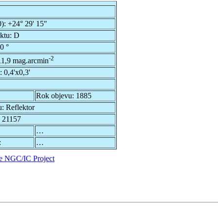
0):
+24° 29' 15"
ektu:
D
0 °
-2
11,9 mag.arcmin
u:
0,4'x0,3'
Rok objevu:
1885
u:
Reflektor
 21157
…
:
…
e NGC/IC Project