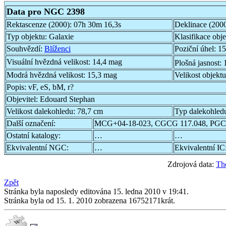
Data pro NGC 2398
Rektascenze (2000):
07h 30m 16,3s
Deklinace (200
Typ objektu:
Galaxie
Klasifikace obj
Souhvězdí:
Blíženci
Poziční úhel:
15
Visuální hvězdná velikost:
14,4 mag
Plošná jasnost:
Modrá hvězdná velikost:
15,3 mag
Velikost objekt
Popis:
vF, eS, bM, r?
Objevitel:
Edouard Stephan
Velikost dalekohledu:
78,7 cm
Typ dalekohled
Další označení:
MCG+04-18-023, CGCG 117.048, PGC
Ostatní katalogy:
…
…
Ekvivalentní NGC:
…
Ekvivalentní IC
Zdrojová data:
Th
Zpět
Stránka byla naposledy editována 15. ledna 2010 v 19:41.
Stránka byla od 15. 1. 2010 zobrazena 16752171krát.