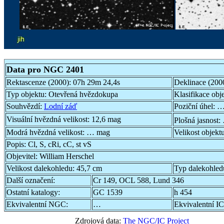
Data pro NGC 2401
Rektascenze (2000):
07h 29m 24,4s
Deklinace (200
Typ objektu:
Otevřená hvězdokupa
Klasifikace obj
Souhvězdí:
Lodní záď
Poziční úhel:
…
Visuální hvězdná velikost:
12,6 mag
Plošná jasnost:
Modrá hvězdná velikost:
… mag
Velikost objekt
Popis:
Cl, S, cRi, cC, st vS
Objevitel:
William Herschel
Velikost dalekohledu:
45,7 cm
Typ dalekohled
Další označení:
Cr 149, OCL 588, Lund 346
Ostatní katalogy:
GC 1539
h 454
Ekvivalentní NGC:
…
Ekvivalentní IC
Zdrojová data:
The NGC/IC Project