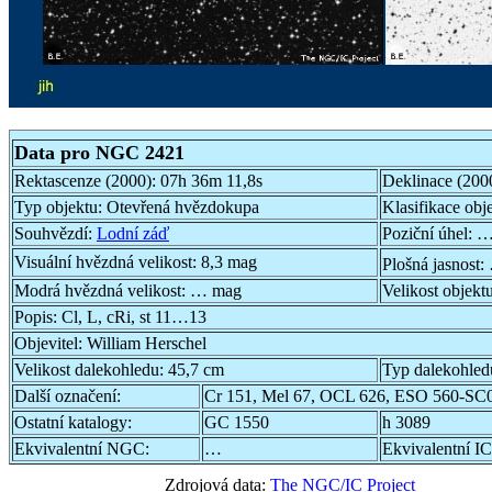
Data pro NGC 2421
Rektascenze (2000):
07h 36m 11,8s
Deklinace (200
Typ objektu:
Otevřená hvězdokupa
Klasifikace obj
Souhvězdí:
Lodní záď
Poziční úhel:
…
Visuální hvězdná velikost:
8,3 mag
Plošná jasnost:
Modrá hvězdná velikost:
… mag
Velikost objekt
Popis:
Cl, L, cRi, st 11…13
Objevitel:
William Herschel
Velikost dalekohledu:
45,7 cm
Typ dalekohled
Další označení:
Cr 151, Mel 67, OCL 626, ESO 560-SC
Ostatní katalogy:
GC 1550
h 3089
Ekvivalentní NGC:
…
Ekvivalentní IC
Zdrojová data:
The NGC/IC Project