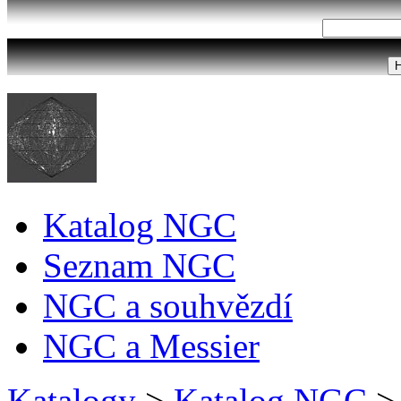
Katalog NGC
Seznam NGC
NGC a souhvězdí
NGC a Messier
Katalogy
>
Katalog NGC
>