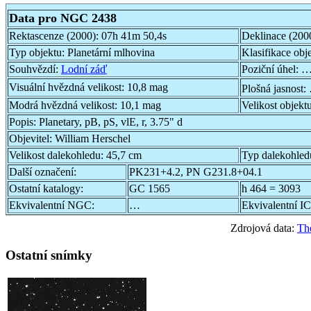
Data pro NGC 2438
Rektascenze (2000):
07h 41m 50,4s
Deklinace (200
Typ objektu:
Planetární mlhovina
Klasifikace obj
Souhvězdí:
Lodní záď
Poziční úhel:
…
Visuální hvězdná velikost:
10,8 mag
Plošná jasnost:
Modrá hvězdná velikost:
10,1 mag
Velikost objekt
Popis:
Planetary, pB, pS, vlE, r, 3.75" d
Objevitel:
William Herschel
Velikost dalekohledu:
45,7 cm
Typ dalekohled
Další označení:
PK231+4.2, PN G231.8+04.1
Ostatní katalogy:
GC 1565
h 464 = 3093
Ekvivalentní NGC:
…
Ekvivalentní IC
Zdrojová data:
Th
Ostatní snímky