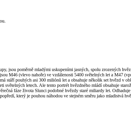
ou.
upy, jsou poměrně mladými uskupeními jasných, spolu zrozených hvězd
ň, jsou M46 (vlevo nahoře) ve vzdálenosti 5400 světelných let a M47 (v
stáří pouhých asi 300 miliónů let a obsahuje několik set hvězd v oblast
seti světelných letech. Ale tento portrét hvězdného mládí obsahuje star
rečná fáze života Slunci podobné hvězdy staré miliardy let. Odhaduje
 popředí, který je pouhou náhodou ve stejném směru jako mladistvá h