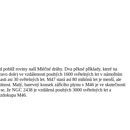
 poblíž roviny naší Mléčné dráhy. Dva pěkné příklady, které na
pravo dole) ve vzdálenosti pouhých 1600 světelných let v námořním
i asi 30 světelných let. M47 stará asi 80 miliónů let je menší, ale
ožitnost. Malý, barevný kousek zářícího plynu v M46 je ve skutečnosti
 se, že NGC 2438 je vzdálená pouhých 3000 světelných let a
vězdokupa M46.