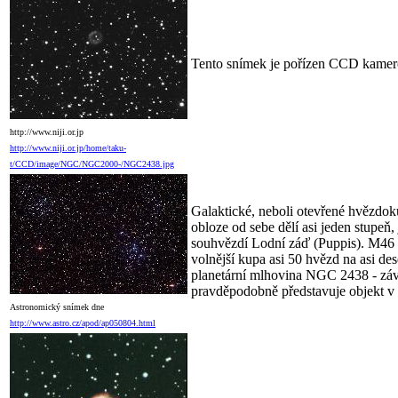
Tento snímek je pořízen CCD kamer
http://www.niji.or.jp
http://www.niji.or.jp/home/taku-
t/CCD/image/NGC/NGC2000-/NGC2438.jpg
Galaktické, neboli otevřené hvězdok
obloze od sebe dělí asi jeden stupe
souhvězdí Lodní záď (Puppis). M46 má 
volnější kupa asi 50 hvězd na asi de
planetární mlhovina NGC 2438 - závě
pravděpodobně představuje objekt v
Astronomický snímek dne
http://www.astro.cz/apod/ap050804.html