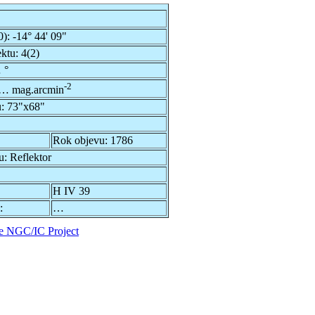
0):
-14° 44' 09"
ektu:
4(2)
 °
-2
… mag.arcmin
u:
73"x68"
Rok objevu:
1786
u:
Reflektor
H IV 39
:
…
e NGC/IC Project