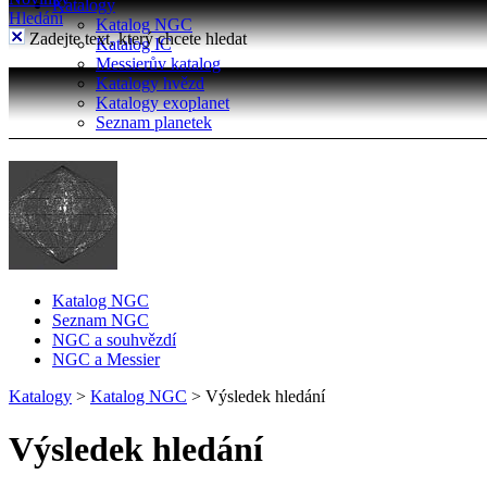
Katalogy
Hledání
Katalog NGC
Zadejte text, který chcete hledat
Katalog IC
Messierův katalog
Katalogy hvězd
Katalogy exoplanet
Seznam planetek
Katalog NGC
Seznam NGC
NGC a souhvězdí
NGC a Messier
Katalogy
>
Katalog NGC
>
Výsledek hledání
Výsledek hledání