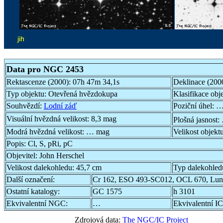
Data pro NGC 2453
Rektascenze (2000):
07h 47m 34,1s
Deklinace (200
Typ objektu:
Otevřená hvězdokupa
Klasifikace obj
Souhvězdí:
Lodní záď
Poziční úhel:
…
Visuální hvězdná velikost:
8,3 mag
Plošná jasnost:
Modrá hvězdná velikost:
… mag
Velikost objekt
Popis:
Cl, S, pRi, pC
Objevitel:
John Herschel
Velikost dalekohledu:
45,7 cm
Typ dalekohled
Další označení:
Cr 162, ESO 493-SC012, OCL 670, Lun
Ostatní katalogy:
GC 1575
h 3101
Ekvivalentní NGC:
…
Ekvivalentní IC
Zdrojová data:
The NGC/IC Project