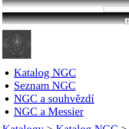
Katalog NGC
Seznam NGC
NGC a souhvězdí
NGC a Messier
Katalogy
>
Katalog NGC
>