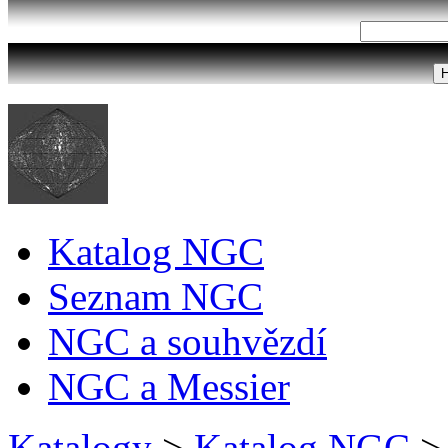
Katalog NGC
Seznam NGC
NGC a souhvězdí
NGC a Messier
Katalogy
>
Katalog NGC
>