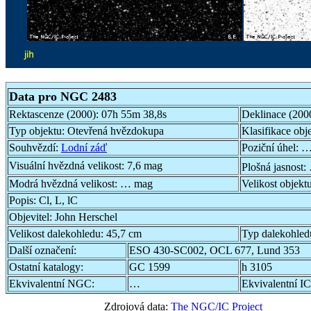
Data pro NGC 2483
Rektascenze (2000):
07h 55m 38,8s
Deklinace (200
Typ objektu:
Otevřená hvězdokupa
Klasifikace obj
Souhvězdí:
Lodní záď
Poziční úhel:
…
Visuální hvězdná velikost:
7,6 mag
Plošná jasnost:
Modrá hvězdná velikost:
… mag
Velikost objekt
Popis:
Cl, L, lC
Objevitel:
John Herschel
Velikost dalekohledu:
45,7 cm
Typ dalekohled
Další označení:
ESO 430-SC002, OCL 677, Lund 353
Ostatní katalogy:
GC 1599
h 3105
Ekvivalentní NGC:
…
Ekvivalentní IC
Zdrojová data:
The NGC/IC Project