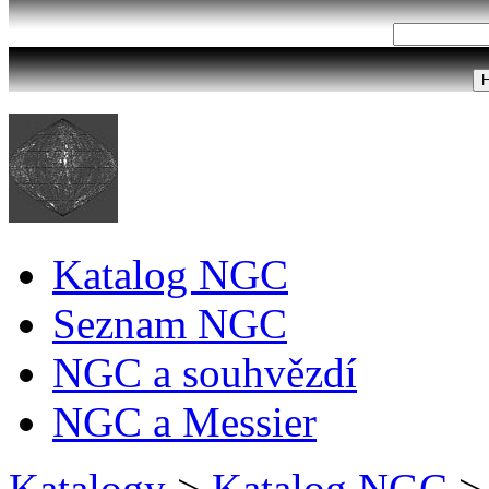
Katalog NGC
Seznam NGC
NGC a souhvězdí
NGC a Messier
Katalogy
>
Katalog NGC
>