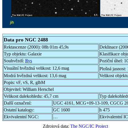
Data pro NGC 2488
Rektascenze (2000):
08h 01m 45,9s
Deklinace (200
Typ objektu:
Galaxie
Klasifikace obj
Souhvězdí:
Rys
Poziční úhel:
10
Visuální hvězdná velikost:
12,6 mag
Plošná jasnost:
Modrá hvězdná velikost:
13,6 mag
Velikost objekt
Popis:
vF, vS, R, glbM
Objevitel:
William Herschel
Velikost dalekohledu:
45,7 cm
Typ dalekohled
Další označení:
UGC 4161, MCG+09-13-109, CGCG 28
Ostatní katalogy:
GC 1600
h 475
Ekvivalentní NGC:
…
Ekvivalentní IC
Zdrojová data:
The NGC/IC Project