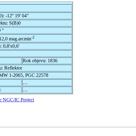
0):
-12° 19' 04"
ektu:
S(B)0
 °
-2
12,0 mag.arcmin
u:
0,8'x0,6'
Rok objevu:
1836
u:
Reflektor
MW 1-2065, PGC 22578
…
:
…
e NGC/IC Project