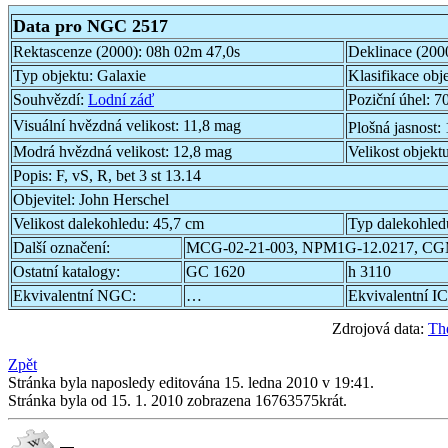
Data pro NGC 2517
Rektascenze (2000):
08h 02m 47,0s
Deklinace (200
Typ objektu:
Galaxie
Klasifikace obj
Souhvězdí:
Lodní záď
Poziční úhel:
70
Visuální hvězdná velikost:
11,8 mag
Plošná jasnost:
Modrá hvězdná velikost:
12,8 mag
Velikost objekt
Popis:
F, vS, R, bet 3 st 13.14
Objevitel:
John Herschel
Velikost dalekohledu:
45,7 cm
Typ dalekohled
Další označení:
MCG-02-21-003, NPM1G-12.0217, CG
Ostatní katalogy:
GC 1620
h 3110
Ekvivalentní NGC:
…
Ekvivalentní IC
Zdrojová data:
Th
Zpět
Stránka byla naposledy editována 15. ledna 2010 v 19:41.
Stránka byla od 15. 1. 2010 zobrazena 16763575krát.