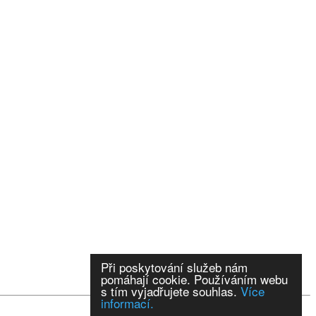
Při poskytování služeb nám
pomáhají cookie. Používáním webu
s tím vyjadřujete souhlas.
Více
informací.