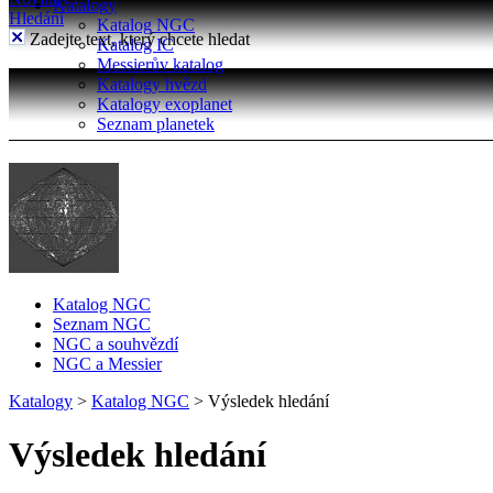
Katalogy
Hledání
Katalog NGC
Zadejte text, který chcete hledat
Katalog IC
Messierův katalog
Katalogy hvězd
Katalogy exoplanet
Seznam planetek
Katalog NGC
Seznam NGC
NGC a souhvězdí
NGC a Messier
Katalogy
>
Katalog NGC
>
Výsledek hledání
Výsledek hledání