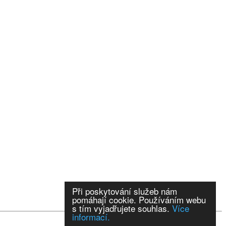
Při poskytování služeb nám
pomáhají cookie. Používáním webu
s tím vyjadřujete souhlas.
Více
informací.