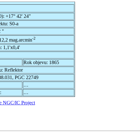
0):
+17° 42' 24"
ektu:
S0-a
 °
-2
12,2 mag.arcmin
u:
1,1'x0,4'
Rok objevu:
1865
u:
Reflektor
8.031, PGC 22749
…
:
…
e NGC/IC Project