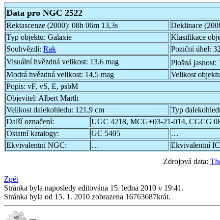
Data pro NGC 2522
Rektascenze (2000):
08h 06m 13,3s
Deklinace (200
Typ objektu:
Galaxie
Klasifikace obj
Souhvězdí:
Rak
Poziční úhel:
32
Visuální hvězdná velikost:
13,6 mag
Plošná jasnost:
Modrá hvězdná velikost:
14,5 mag
Velikost objekt
Popis:
vF, vS, E, psbM
Objevitel:
Albert Marth
Velikost dalekohledu:
121,9 cm
Typ dalekohled
Další označení:
UGC 4218, MCG+03-21-014, CGCG 08
Ostatní katalogy:
GC 5405
…
Ekvivalentní NGC:
…
Ekvivalentní IC
Zdrojová data:
Th
Zpět
Stránka byla naposledy editována 15. ledna 2010 v 19:41.
Stránka byla od 15. 1. 2010 zobrazena 16763687krát.