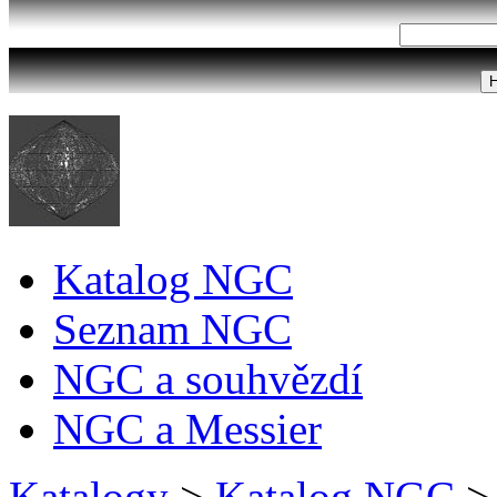
Katalog NGC
Seznam NGC
NGC a souhvězdí
NGC a Messier
Katalogy
>
Katalog NGC
>