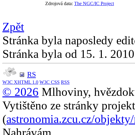
Zdrojová data:
The NGC/IC Project
Zpět
Stránka byla naposledy edi
Stránka byla od 15. 1. 201
RS
W3C
XHTML 1.0
W3C
CSS
RSS
© 2026
Mlhoviny, hvězdoku
Vytištěno ze stránky projek
(
astronomia.zcu.cz/objekty
Nahrávám...