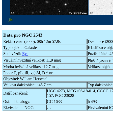
Data pro NGC 2543
Rektascenze (2000):
08h 12m 57,9s
Deklinace (200
Typ objektu:
Galaxie
Klasifikace obj
Souhvězdí:
Rys
Poziční úhel:
45
Visuální hvězdná velikost:
11,9 mag
Plošná jasnost:
Modrá hvězdná velikost:
12,7 mag
Velikost objekt
Popis:
F, pL, iR, vgbM, D * nr
Objevitel:
William Herschel
Velikost dalekohledu:
45,7 cm
Typ dalekohled
UGC 4273, MCG+06-18-014, CGCG 17
Další označení:
157, PGC 23028
Ostatní katalogy:
GC 1633
h 493
Ekvivalentní NGC:
…
Ekvivalentní IC