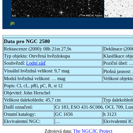
Data pro NGC 2580
Rektascenze (2000):
08h 21m 27,9s
Deklinace (200
Typ objektu:
Otevřená hvězdokupa
Klasifikace obj
Souhvězdí:
Lodní záď
Poziční úhel:
…
Visuální hvězdná velikost:
9,7 mag
Plošná jasnost:
Modrá hvězdná velikost:
… mag
Velikost objekt
Popis:
Cl, cL, pRi, pC, R, st 12
Objevitel:
John Herschel
Velikost dalekohledu:
45,7 cm
Typ dalekohled
Další označení:
Cr 183, ESO 431-SC006, OCL 709, Lun
Ostatní katalogy:
GC 1656
h 3123
Ekvivalentní NGC:
…
Ekvivalentní IC
Zdrojová data:
The NGC/IC Project