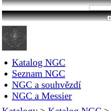
Katalog NGC
Seznam NGC
NGC a souhvězdí
NGC a Messier
Katalogy
>
Katalog NGC
>