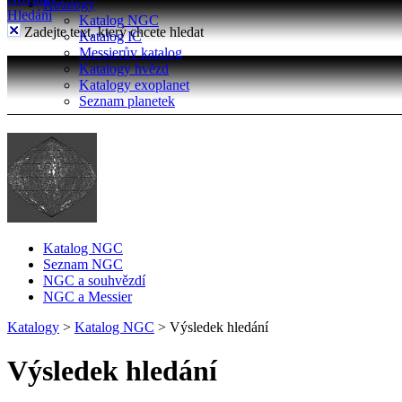
Katalogy
Hledání
Katalog NGC
Zadejte text, který chcete hledat
Katalog IC
Messierův katalog
Katalogy hvězd
Katalogy exoplanet
Seznam planetek
Katalog NGC
Seznam NGC
NGC a souhvězdí
NGC a Messier
Katalogy
>
Katalog NGC
>
Výsledek hledání
Výsledek hledání