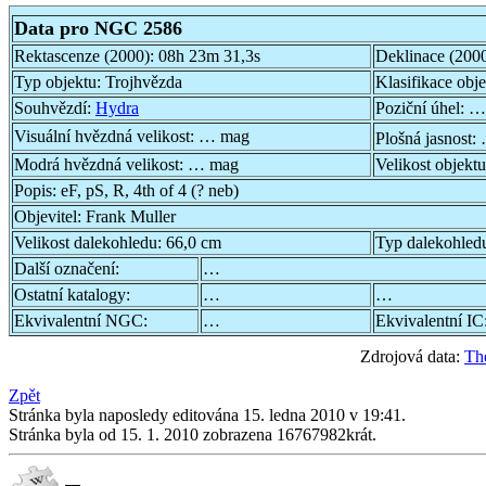
Data pro NGC 2586
Rektascenze (2000):
08h 23m 31,3s
Deklinace (200
Typ objektu:
Trojhvězda
Klasifikace obj
Souhvězdí:
Hydra
Poziční úhel:
…
Visuální hvězdná velikost:
… mag
Plošná jasnost:
Modrá hvězdná velikost:
… mag
Velikost objekt
Popis:
eF, pS, R, 4th of 4 (? neb)
Objevitel:
Frank Muller
Velikost dalekohledu:
66,0 cm
Typ dalekohled
Další označení:
…
Ostatní katalogy:
…
…
Ekvivalentní NGC:
…
Ekvivalentní IC
Zdrojová data:
Th
Zpět
Stránka byla naposledy editována 15. ledna 2010 v 19:41.
Stránka byla od 15. 1. 2010 zobrazena 16767982krát.