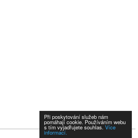
Při poskytování služeb nám
pomáhají cookie. Používáním webu
s tím vyjadřujete souhlas.
Více
informací.