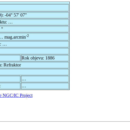
0):
-04° 57' 07"
ektu:
…
 °
-2
… mag.arcmin
u:
…
Rok objevu:
1886
u:
Refraktor
…
:
…
e NGC/IC Project