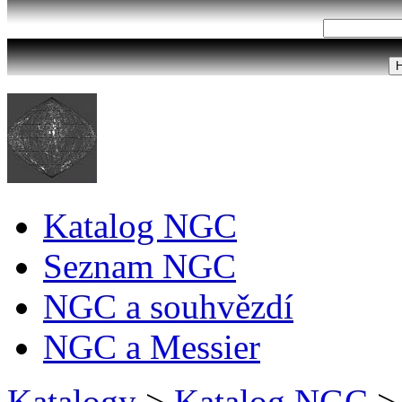
Katalog NGC
Seznam NGC
NGC a souhvězdí
NGC a Messier
Katalogy
>
Katalog NGC
>