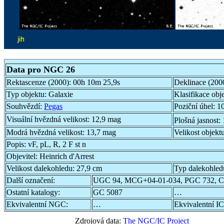
Data pro NGC 26
Rektascenze (2000):
00h 10m 25,9s
Deklinace (200
Typ objektu:
Galaxie
Klasifikace obj
Souhvězdí:
Pegas
Poziční úhel:
10
Visuální hvězdná velikost:
12,9 mag
Plošná jasnost:
Modrá hvězdná velikost:
13,7 mag
Velikost objekt
Popis:
vF, pL, R, 2 F st n
Objevitel:
Heinrich d'Arrest
Velikost dalekohledu:
27,9 cm
Typ dalekohled
Další označení:
UGC 94, MCG+04-01-034, PGC 732, 
Ostatní katalogy:
GC 5087
…
Ekvivalentní NGC:
…
Ekvivalentní IC
Zdrojová data:
The NGC/IC Project