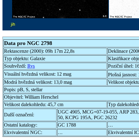
Data pro NGC 2798
Rektascenze (2000):
09h 17m 22,8s
Deklinace (200
Typ objektu:
Galaxie
Klasifikace obj
Souhvězdí:
Rys
Poziční úhel:
16
Visuální hvězdná velikost:
12 mag
Plošná jasnost:
Modrá hvězdná velikost:
13,0 mag
Velikost objekt
Popis:
pB, S, stellar
Objevitel:
William Herschel
Velikost dalekohledu:
45,7 cm
Typ dalekohled
UGC 4905, MCG+07-19-055, ARP 283,
Další označení:
50, KCPG 195A, PGC 26232
Ostatní katalogy:
GC 1788
…
Ekvivalentní NGC:
…
Ekvivalentní IC