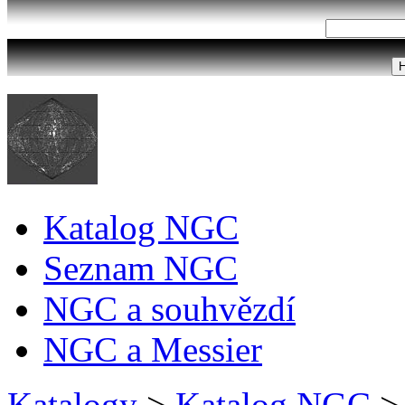
Katalog NGC
Seznam NGC
NGC a souhvězdí
NGC a Messier
Katalogy
>
Katalog NGC
>