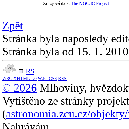
Zdrojová data:
The NGC/IC Project
Zpět
Stránka byla naposledy edi
Stránka byla od 15. 1. 201
RS
W3C
XHTML 1.0
W3C
CSS
RSS
© 2026
Mlhoviny, hvězdoku
Vytištěno ze stránky projek
(
astronomia.zcu.cz/objekty
Nahrávám...