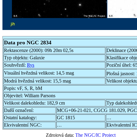
Data pro NGC 2834
Rektascenze (2000):
09h 20m 02,5s
Deklinace (200
Typ objektu:
Galaxie
Klasifikace obj
Souhvězdí:
Rys
Poziční úhel:
65
Visuální hvězdná velikost:
14,5 mag
Plošná jasnost:
Modrá hvězdná velikost:
15,5 mag
Velikost objekt
Popis:
vF, S, R, bM
Objevitel:
William Parsons
Velikost dalekohledu:
182,9 cm
Typ dalekohled
Další označení:
MCG+06-21-021, CGCG 181.029, PGC
Ostatní katalogy:
GC 1815
…
Ekvivalentní NGC:
…
Ekvivalentní IC
Zdrojová data:
The NGC/IC Project