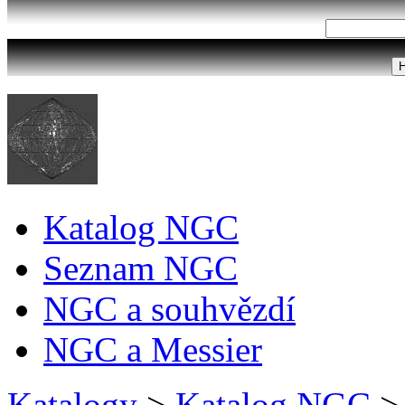
Katalog NGC
Seznam NGC
NGC a souhvězdí
NGC a Messier
Katalogy
>
Katalog NGC
>