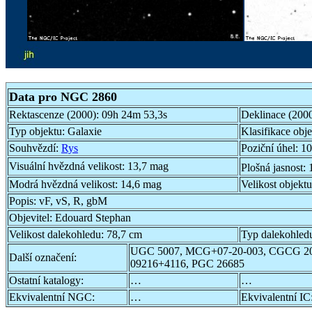
Data pro NGC 2860
Rektascenze (2000):
09h 24m 53,3s
Deklinace (200
Typ objektu:
Galaxie
Klasifikace obj
Souhvězdí:
Rys
Poziční úhel:
10
Visuální hvězdná velikost:
13,7 mag
Plošná jasnost:
Modrá hvězdná velikost:
14,6 mag
Velikost objekt
Popis:
vF, vS, R, gbM
Objevitel:
Edouard Stephan
Velikost dalekohledu:
78,7 cm
Typ dalekohled
UGC 5007, MCG+07-20-003, CGCG 20
Další označení:
09216+4116, PGC 26685
Ostatní katalogy:
…
…
Ekvivalentní NGC:
…
Ekvivalentní IC