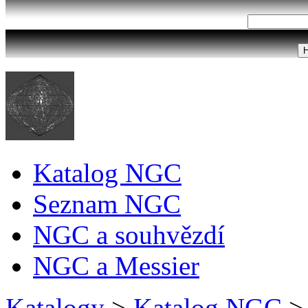
Katalog NGC
Seznam NGC
NGC a souhvězdí
NGC a Messier
Katalogy
>
Katalog NGC
>