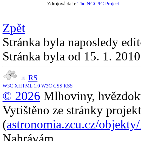
Zdrojová data:
The NGC/IC Project
Zpět
Stránka byla naposledy edi
Stránka byla od 15. 1. 201
RS
W3C
XHTML 1.0
W3C
CSS
RSS
© 2026
Mlhoviny, hvězdoku
Vytištěno ze stránky projek
(
astronomia.zcu.cz/objekty
Nahrávám...