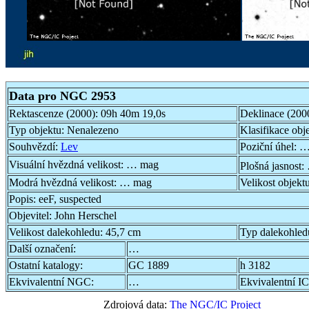
Data pro NGC 2953
Rektascenze (2000):
09h 40m 19,0s
Deklinace (200
Typ objektu:
Nenalezeno
Klasifikace obj
Souhvězdí:
Lev
Poziční úhel:
…
Visuální hvězdná velikost:
… mag
Plošná jasnost:
Modrá hvězdná velikost:
… mag
Velikost objekt
Popis:
eeF, suspected
Objevitel:
John Herschel
Velikost dalekohledu:
45,7 cm
Typ dalekohled
Další označení:
…
Ostatní katalogy:
GC 1889
h 3182
Ekvivalentní NGC:
…
Ekvivalentní IC
Zdrojová data:
The NGC/IC Project