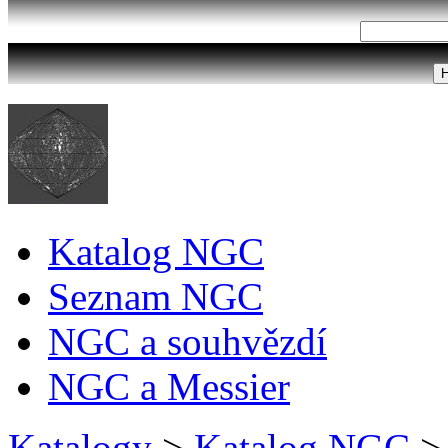
Katalog NGC
Seznam NGC
NGC a souhvězdí
NGC a Messier
Katalogy
>
Katalog NGC
>