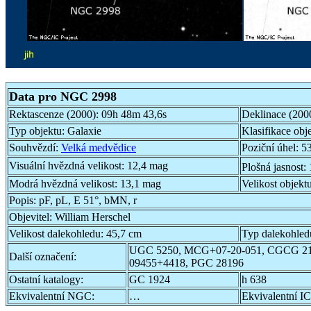
Data pro NGC 2998
Rektascenze (2000):
09h 48m 43,6s
Deklinace (200
Typ objektu:
Galaxie
Klasifikace obj
Souhvězdí:
Velká medvědice
Poziční úhel:
53
Visuální hvězdná velikost:
12,4 mag
Plošná jasnost:
Modrá hvězdná velikost:
13,1 mag
Velikost objekt
Popis:
pF, pL, E 51°, bMN, r
Objevitel:
William Herschel
Velikost dalekohledu:
45,7 cm
Typ dalekohled
UGC 5250, MCG+07-20-051, CGCG 21
Další označení:
09455+4418, PGC 28196
Ostatní katalogy:
GC 1924
h 638
Ekvivalentní NGC:
…
Ekvivalentní IC