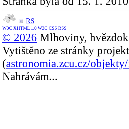
Stránka byla od 15. 1. 201
RS
W3C
XHTML 1.0
W3C
CSS
RSS
© 2026
Mlhoviny, hvězdoku
Vytištěno ze stránky projek
(
astronomia.zcu.cz/objekty
Nahrávám...