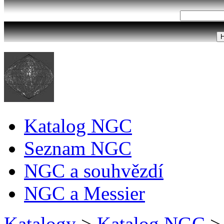
Katalog NGC
Seznam NGC
NGC a souhvězdí
NGC a Messier
Katalogy
>
Katalog NGC
>