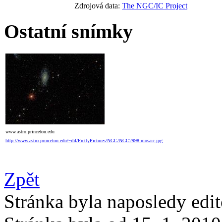
Zdrojová data:
The NGC/IC Project
Ostatní snímky
www.astro.princeton.edu
http://www.astro.princeton.edu/~rhl/PrettyPictures/NGC/NGC2998-mosaic.jpg
Zpět
Stránka byla naposledy edi