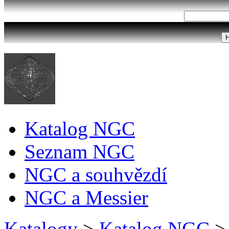
Katalog NGC
Seznam NGC
NGC a souhvězdí
NGC a Messier
Katalogy
>
Katalog NGC
>