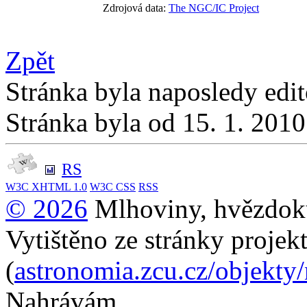
Zdrojová data:
The NGC/IC Project
Zpět
Stránka byla naposledy edi
Stránka byla od 15. 1. 201
RS
W3C
XHTML 1.0
W3C
CSS
RSS
© 2026
Mlhoviny, hvězdoku
Vytištěno ze stránky projek
(
astronomia.zcu.cz/objekty
Nahrávám...