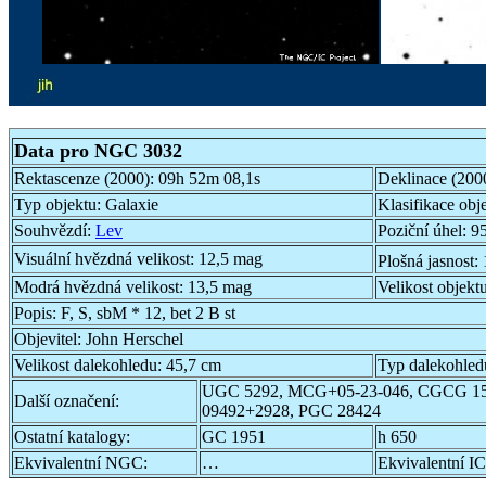
Data pro NGC 3032
Rektascenze (2000):
09h 52m 08,1s
Deklinace (200
Typ objektu:
Galaxie
Klasifikace obj
Souhvězdí:
Lev
Poziční úhel:
95
Visuální hvězdná velikost:
12,5 mag
Plošná jasnost:
Modrá hvězdná velikost:
13,5 mag
Velikost objekt
Popis:
F, S, sbM * 12, bet 2 B st
Objevitel:
John Herschel
Velikost dalekohledu:
45,7 cm
Typ dalekohled
UGC 5292, MCG+05-23-046, CGCG 15
Další označení:
09492+2928, PGC 28424
Ostatní katalogy:
GC 1951
h 650
Ekvivalentní NGC:
…
Ekvivalentní IC