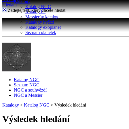
Katalogy
Hledání
Katalog NGC
Zadejte text, který chcete hledat
Katalog IC
Messierův katalog
Katalogy hvězd
Katalogy exoplanet
Seznam planetek
Katalog NGC
Seznam NGC
NGC a souhvězdí
NGC a Messier
Katalogy
>
Katalog NGC
>
Výsledek hledání
Výsledek hledání