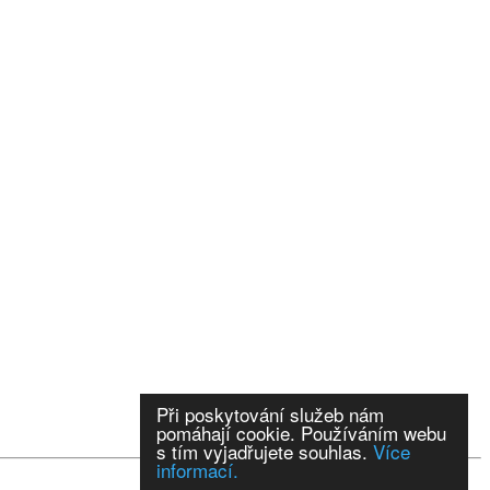
Při poskytování služeb nám
pomáhají cookie. Používáním webu
s tím vyjadřujete souhlas.
Více
informací.