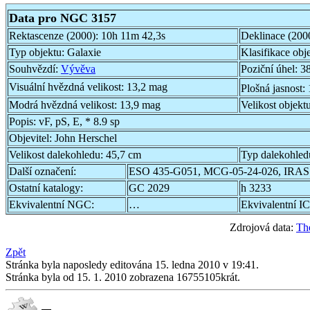
Data pro NGC 3157
Rektascenze (2000):
10h 11m 42,3s
Deklinace (200
Typ objektu:
Galaxie
Klasifikace obj
Souhvězdí:
Vývěva
Poziční úhel:
38
Visuální hvězdná velikost:
13,2 mag
Plošná jasnost:
Modrá hvězdná velikost:
13,9 mag
Velikost objekt
Popis:
vF, pS, E, * 8.9 sp
Objevitel:
John Herschel
Velikost dalekohledu:
45,7 cm
Typ dalekohled
Další označení:
ESO 435-G051, MCG-05-24-026, IRAS
Ostatní katalogy:
GC 2029
h 3233
Ekvivalentní NGC:
…
Ekvivalentní IC
Zdrojová data:
Th
Zpět
Stránka byla naposledy editována 15. ledna 2010 v 19:41.
Stránka byla od 15. 1. 2010 zobrazena 16755105krát.