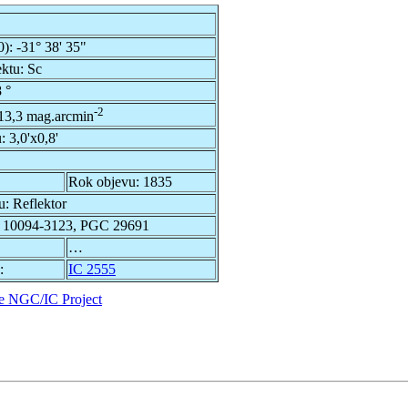
0):
-31° 38' 35"
ektu:
Sc
 °
-2
13,3 mag.arcmin
u:
3,0'x0,8'
Rok objevu:
1835
u:
Reflektor
 10094-3123, PGC 29691
…
:
IC 2555
e NGC/IC Project