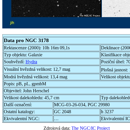
Data pro NGC 3178
Rektascenze (2000):
10h 16m 09,1s
Deklinace (200
Typ objektu:
Galaxie
Klasifikace obj
Souhvězdí:
Hydra
Poziční úhel:
70
Visuální hvězdná velikost:
12,7 mag
Plošná jasnost:
Modrá hvězdná velikost:
13,4 mag
Velikost objekt
Popis:
pB, pL, gpmbM
Objevitel:
John Herschel
Velikost dalekohledu:
45,7 cm
Typ dalekohled
Další označení:
MCG-03-26-034, PGC 29980
Ostatní katalogy:
GC 2048
h 3237
Ekvivalentní NGC:
…
Ekvivalentní IC
Zdrojová data:
The NGC/IC Project