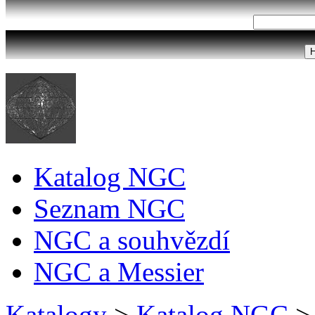
Katalog NGC
Seznam NGC
NGC a souhvězdí
NGC a Messier
Katalogy
>
Katalog NGC
>