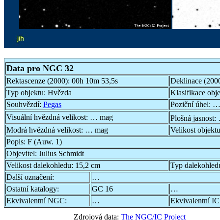
Data pro NGC 32
Rektascenze (2000):
00h 10m 53,5s
Deklinace (200
Typ objektu:
Hvězda
Klasifikace obj
Souhvězdí:
Pegas
Poziční úhel:
…
Visuální hvězdná velikost:
… mag
Plošná jasnost:
Modrá hvězdná velikost:
… mag
Velikost objekt
Popis:
F (Auw. 1)
Objevitel:
Julius Schmidt
Velikost dalekohledu:
15,2 cm
Typ dalekohled
Další označení:
…
Ostatní katalogy:
GC 16
…
Ekvivalentní NGC:
…
Ekvivalentní IC
Zdrojová data:
The NGC/IC Project