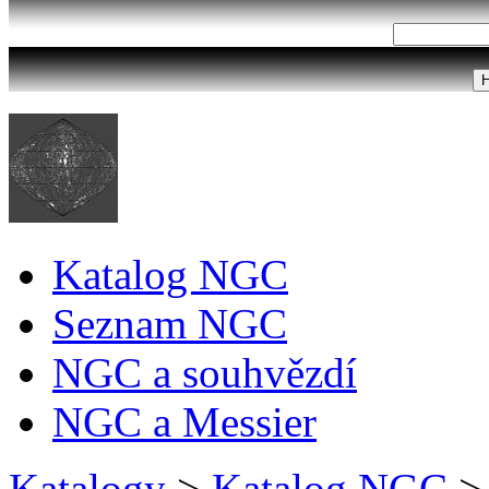
Katalog NGC
Seznam NGC
NGC a souhvězdí
NGC a Messier
Katalogy
>
Katalog NGC
>