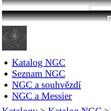
Katalog NGC
Seznam NGC
NGC a souhvězdí
NGC a Messier
Katalogy
>
Katalog NGC
>