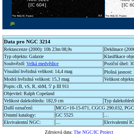
Data pro NGC 3214
Rektascenze (2000):
10h 23m 08,9s
Deklinace (200
Typ objektu:
Galaxie
Klasifikace obj
Souhvězdí:
Velká medvědice
Poziční úhel:
30
Visuální hvězdná velikost:
14,4 mag
Plošná jasnost:
Modrá hvězdná velikost:
15,3 mag
Velikost objekt
Popis:
cB, vS, R, sbM, 5' p III 911
Objevitel:
Ralph Copeland
Velikost dalekohledu:
182,9 cm
Typ dalekohled
Další označení:
MCG+10-15-071, CGCG 290.032, PGC
Ostatní katalogy:
GC 5525
…
Ekvivalentní NGC:
…
Ekvivalentní IC
Zdrojová data:
The NGC/IC Project