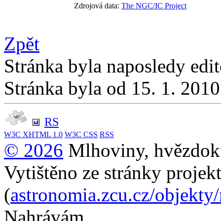
Zdrojová data:
The NGC/IC Project
Zpět
Stránka byla naposledy edi
Stránka byla od 15. 1. 201
RS
W3C
XHTML 1.0
W3C
CSS
RSS
© 2026
Mlhoviny, hvězdoku
Vytištěno ze stránky projek
(
astronomia.zcu.cz/objekty
Nahrávám...