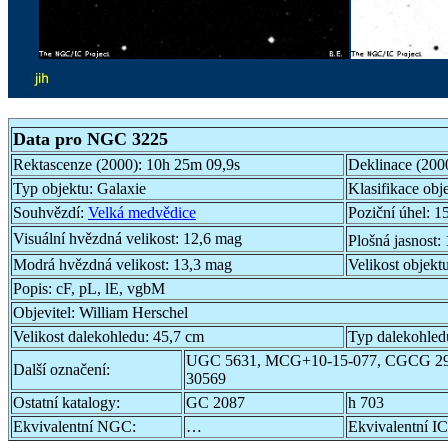
Data pro NGC 3225
Rektascenze (2000):
10h 25m 09,9s
Deklinace (200
Typ objektu:
Galaxie
Klasifikace obj
Souhvězdí:
Velká medvědice
Poziční úhel:
15
Visuální hvězdná velikost:
12,6 mag
Plošná jasnost:
Modrá hvězdná velikost:
13,3 mag
Velikost objekt
Popis:
cF, pL, lE, vgbM
Objevitel:
William Herschel
Velikost dalekohledu:
45,7 cm
Typ dalekohled
UGC 5631, MCG+10-15-077, CGCG 29
Další označení:
30569
Ostatní katalogy:
GC 2087
h 703
Ekvivalentní NGC:
…
Ekvivalentní IC