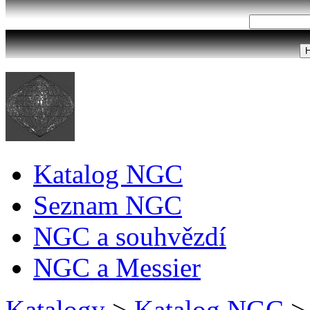
Katalog NGC
Seznam NGC
NGC a souhvězdí
NGC a Messier
Katalogy
>
Katalog NGC
>