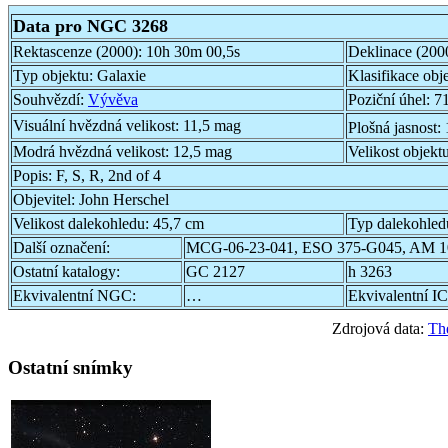
Data pro NGC 3268
Rektascenze (2000):
10h 30m 00,5s
Deklinace (200
Typ objektu:
Galaxie
Klasifikace obj
Souhvězdí:
Vývěva
Poziční úhel:
71
Visuální hvězdná velikost:
11,5 mag
Plošná jasnost:
Modrá hvězdná velikost:
12,5 mag
Velikost objekt
Popis:
F, S, R, 2nd of 4
Objevitel:
John Herschel
Velikost dalekohledu:
45,7 cm
Typ dalekohled
Další označení:
MCG-06-23-041, ESO 375-G045, AM 1
Ostatní katalogy:
GC 2127
h 3263
Ekvivalentní NGC:
…
Ekvivalentní IC
Zdrojová data:
Th
Ostatní snímky