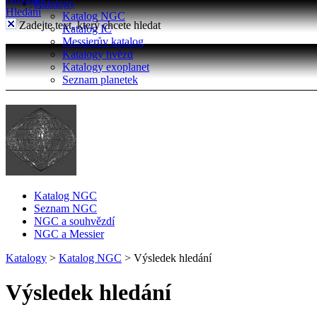
Katalogy
Hledání
Katalog NGC
Zadejte text, který chcete hledat
Katalog IC
Messierův katalog
Katalogy hvězd
Katalogy exoplanet
Seznam planetek
Katalog NGC
Seznam NGC
NGC a souhvězdí
NGC a Messier
Katalogy
>
Katalog NGC
>
Výsledek hledání
Výsledek hledání