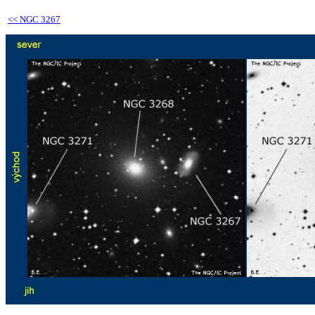
<<
NGC 3267