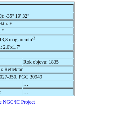
0):
-35° 19' 32"
ektu:
E
 °
-2
13,8 mag.arcmin
u:
2,0'x1,7'
Rok objevu:
1835
u:
Reflektor
027-350, PGC 30949
…
:
…
e NGC/IC Project