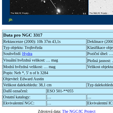
Data pro NGC 3317
Rektascenze (2000):
10h 37m 43,1s
Deklinace (200
Typ objektu:
Trojhvězda
Klasifikace obj
Souhvězdí:
Hydra
Poziční úhel:
…
Visuální hvězdná velikost:
… mag
Plošná jasnost:
Modrá hvězdná velikost:
… mag
Velikost objekt
Popis:
Neb *, 5' n of h 3284
Objevitel:
Edward Austin
Velikost dalekohledu:
38,1 cm
Typ dalekohled
Další označení:
ESO 501-**055
Ostatní katalogy:
…
…
Ekvivalentní NGC:
…
Ekvivalentní IC
Zdrojová data:
The NGC/IC Project