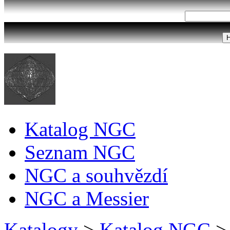
Katalog NGC
Seznam NGC
NGC a souhvězdí
NGC a Messier
Katalogy
>
Katalog NGC
>