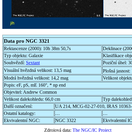
Data pro NGC 3321
Rektascenze (2000):
10h 38m 50,7s
Deklinace (200
Typ objektu:
Galaxie
Klasifikace obj
Souhvězdí:
Sextant
Poziční úhel:
30
Visuální hvězdná velikost:
13,5 mag
Plošná jasnost:
Modrá hvězdná velikost:
14,2 mag
Velikost objekt
Popis:
eF, pS, mE 160°, * np end
Objevitel:
Andrew Common
Velikost dalekohledu:
66,0 cm
Typ dalekohle
Další označení:
UA 214, MCG-02-27-010, IRAS 10363-
Ostatní katalogy:
…
…
Ekvivalentní NGC:
NGC 3322
Ekvivalentní IC
Zdrojová data:
The NGC/IC Project