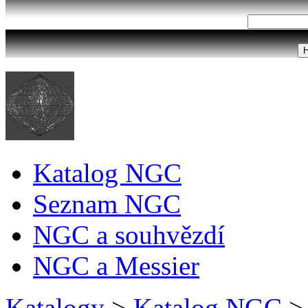
Katalog NGC
Seznam NGC
NGC a souhvězdí
NGC a Messier
Katalogy
>
Katalog NGC
>