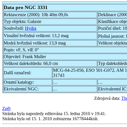
Data pro NGC 3331
Rektascenze (2000):
10h 40m 09,0s
Deklinace (200
Typ objektu:
Galaxie
Klasifikace obj
Souhvězdí:
Hydra
Poziční úhel:
10
Visuální hvězdná velikost:
13,2 mag
Plošná jasnost:
Modrá hvězdná velikost:
13,9 mag
Velikost objekt
Popis:
vF, S, vlE 0°
Objevitel:
Frank Muller
Velikost dalekohledu:
66,0 cm
Typ dalekohled
MCG-04-25-056, ESO 501-G072, AM 1
Další označení:
31743
Ostatní katalogy:
…
…
Ekvivalentní NGC:
…
Ekvivalentní IC
Zdrojová data:
Th
Zpět
Stránka byla naposledy editována 15. ledna 2010 v 19:41.
Stránka byla od 15. 1. 2010 zobrazena 16778444krát.