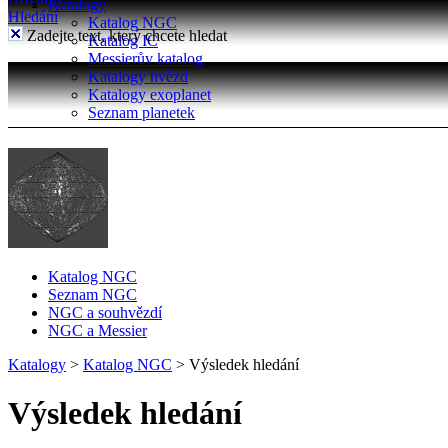
Katalogy
Hledání
Katalog NGC
Zadejte text, který chcete hledat
Katalog IC
Messierův katalog
Katalogy hvězd
Katalogy exoplanet
Seznam planetek
Katalog NGC
Seznam NGC
NGC a souhvězdí
NGC a Messier
Katalogy
>
Katalog NGC
>
Výsledek hledání
Výsledek hledání