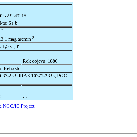
0):
-23° 49' 15"
ektu:
Sa-b
 °
-2
13,1 mag.arcmin
u:
1,5'x1,3'
Rok objevu:
1886
u:
Refraktor
037-233, IRAS 10377-2333, PGC
…
:
…
e NGC/IC Project