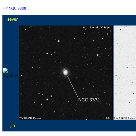
<<
NGC 3330