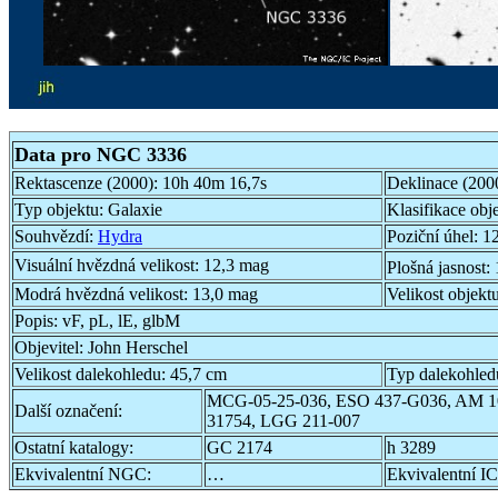
Data pro NGC 3336
Rektascenze (2000):
10h 40m 16,7s
Deklinace (200
Typ objektu:
Galaxie
Klasifikace obj
Souhvězdí:
Hydra
Poziční úhel:
12
Visuální hvězdná velikost:
12,3 mag
Plošná jasnost:
Modrá hvězdná velikost:
13,0 mag
Velikost objekt
Popis:
vF, pL, lE, glbM
Objevitel:
John Herschel
Velikost dalekohledu:
45,7 cm
Typ dalekohled
MCG-05-25-036, ESO 437-G036, AM 1
Další označení:
31754, LGG 211-007
Ostatní katalogy:
GC 2174
h 3289
Ekvivalentní NGC:
…
Ekvivalentní IC