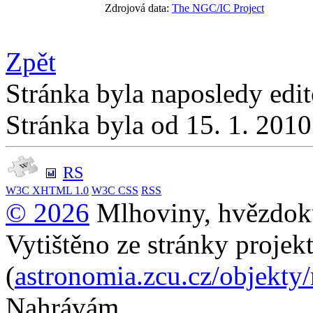
Zdrojová data:
The NGC/IC Project
Zpět
Stránka byla naposledy edi
Stránka byla od 15. 1. 201
RS
W3C
XHTML 1.0
W3C
CSS
RSS
© 2026
Mlhoviny, hvězdoku
Vytištěno ze stránky projek
(
astronomia.zcu.cz/objekty
Nahrávám...