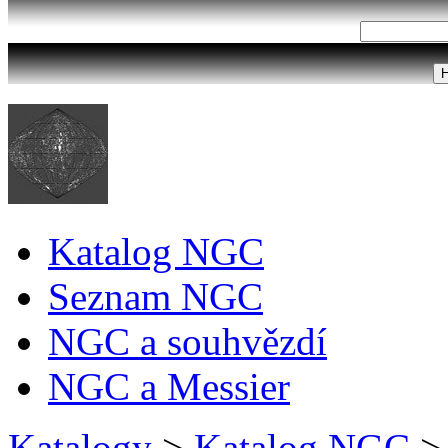
Katalog NGC
Seznam NGC
NGC a souhvězdí
NGC a Messier
Katalogy
>
Katalog NGC
>