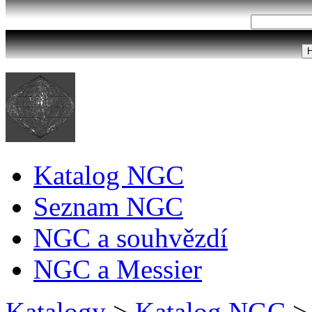
Katalog NGC
Seznam NGC
NGC a souhvězdí
NGC a Messier
Katalogy
>
Katalog NGC
>