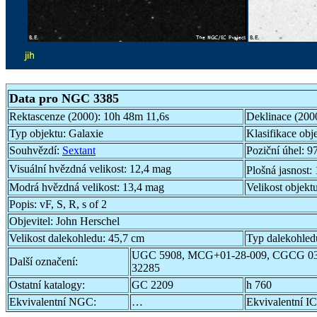
Data pro NGC 3385
Rektascenze (2000):
10h 48m 11,6s
Deklinace (200
Typ objektu:
Galaxie
Klasifikace obj
Souhvězdí:
Sextant
Poziční úhel:
97
Visuální hvězdná velikost:
12,4 mag
Plošná jasnost:
Modrá hvězdná velikost:
13,4 mag
Velikost objekt
Popis:
vF, S, R, s of 2
Objevitel:
John Herschel
Velikost dalekohledu:
45,7 cm
Typ dalekohled
UGC 5908, MCG+01-28-009, CGCG 03
Další označení:
32285
Ostatní katalogy:
GC 2209
h 760
Ekvivalentní NGC:
…
Ekvivalentní IC