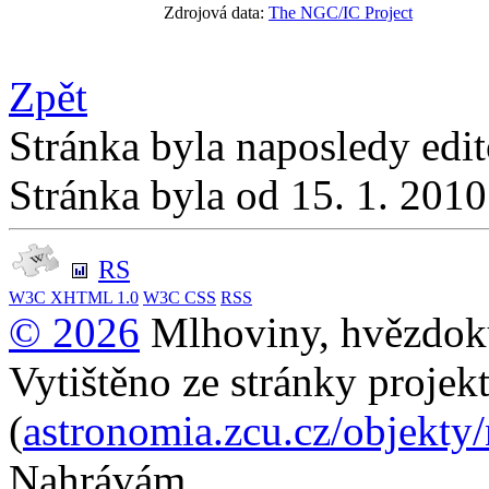
Zdrojová data:
The NGC/IC Project
Zpět
Stránka byla naposledy edi
Stránka byla od 15. 1. 201
RS
W3C
XHTML 1.0
W3C
CSS
RSS
© 2026
Mlhoviny, hvězdoku
Vytištěno ze stránky projek
(
astronomia.zcu.cz/objekty
Nahrávám...