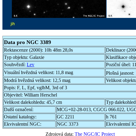
Data pro NGC 3389
Rektascenze (2000):
10h 48m 28,0s
Deklinace (200
Typ objektu:
Galaxie
Klasifikace obj
Souhvězdí:
Lev
Poziční úhel:
1
Visuální hvězdná velikost:
11,8 mag
Plošná jasnost:
Modrá hvězdná velikost:
12,5 mag
Velikost objekt
Popis:
F, L, Epf, vglbM, 3rd of 3
Objevitel:
William Herschel
Velikost dalekohledu:
45,7 cm
Typ dalekohle
Další označení:
MCG+02-28-013, CGCG 066.022, UGC
Ostatní katalogy:
GC 2211
h 761
Ekvivalentní NGC:
NGC 3373
Ekvivalentní IC
Zdrojová data:
The NGC/IC Project