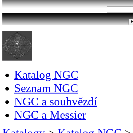
Katalog NGC
Seznam NGC
NGC a souhvězdí
NGC a Messier
Katalogy
>
Katalog NGC
>