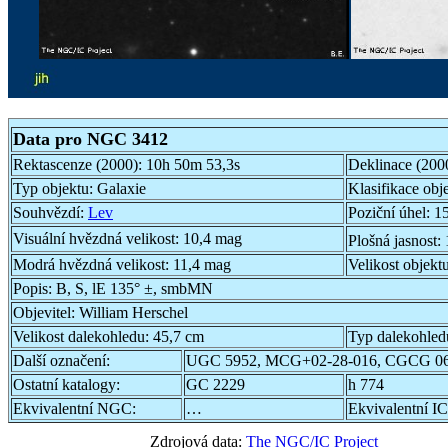
Data pro NGC 3412
Rektascenze (2000):
10h 50m 53,3s
Deklinace (200
Typ objektu:
Galaxie
Klasifikace obj
Souhvězdí:
Lev
Poziční úhel:
15
Visuální hvězdná velikost:
10,4 mag
Plošná jasnost:
Modrá hvězdná velikost:
11,4 mag
Velikost objekt
Popis:
B, S, lE 135° ±, smbMN
Objevitel:
William Herschel
Velikost dalekohledu:
45,7 cm
Typ dalekohled
Další označení:
UGC 5952, MCG+02-28-016, CGCG 06
Ostatní katalogy:
GC 2229
h 774
Ekvivalentní NGC:
…
Ekvivalentní IC
Zdrojová data:
The NGC/IC Project