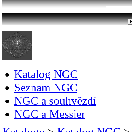
Katalog NGC
Seznam NGC
NGC a souhvězdí
NGC a Messier
Katalogy
>
Katalog NGC
>