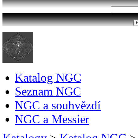
Katalog NGC
Seznam NGC
NGC a souhvězdí
NGC a Messier
Katalogy
>
Katalog NGC
>