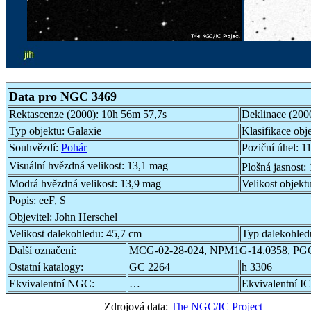
Data pro NGC 3469
Rektascenze (2000):
10h 56m 57,7s
Deklinace (200
Typ objektu:
Galaxie
Klasifikace obj
Souhvězdí:
Pohár
Poziční úhel:
11
Visuální hvězdná velikost:
13,1 mag
Plošná jasnost:
Modrá hvězdná velikost:
13,9 mag
Velikost objekt
Popis:
eeF, S
Objevitel:
John Herschel
Velikost dalekohledu:
45,7 cm
Typ dalekohled
Další označení:
MCG-02-28-024, NPM1G-14.0358, PG
Ostatní katalogy:
GC 2264
h 3306
Ekvivalentní NGC:
…
Ekvivalentní IC
Zdrojová data:
The NGC/IC Project