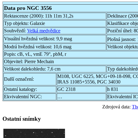
Data pro NGC 3556
Rektascenze (2000):
11h 11m 31,2s
Deklinace (200
Typ objektu:
Galaxie
Klasifikace obj
Souhvězdí:
Velká medvědice
Poziční úhel:
80
Visuální hvězdná velikost:
9,9 mag
Plošná jasnost:
Modrá hvězdná velikost:
10,6 mag
Velikost objekt
Popis:
cB, vL, vmE 79°, pbM, r
Objevitel:
Pierre Mechain
Velikost dalekohledu:
7,6 cm
Typ dalekohled
M108, UGC 6225, MCG+09-18-098, C
Další označení:
IRAS 11085+5556, PGC 34030
Ostatní katalogy:
GC 2318
h 831
Ekvivalentní NGC:
…
Ekvivalentní IC
Zdrojová data:
Th
Ostatní snímky