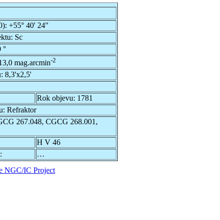
0):
+55° 40' 24"
ektu:
Sc
 °
-2
13,0 mag.arcmin
u:
8,3'x2,5'
Rok objevu:
1781
u:
Refraktor
GCG 267.048, CGCG 268.001,
H V 46
:
…
e NGC/IC Project