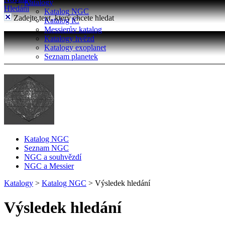
Katalogy
Hledání
Katalog NGC
Zadejte text, který chcete hledat
Katalog IC
Messierův katalog
Katalogy hvězd
Katalogy exoplanet
Seznam planetek
Katalog NGC
Seznam NGC
NGC a souhvězdí
NGC a Messier
Katalogy
>
Katalog NGC
>
Výsledek hledání
Výsledek hledání