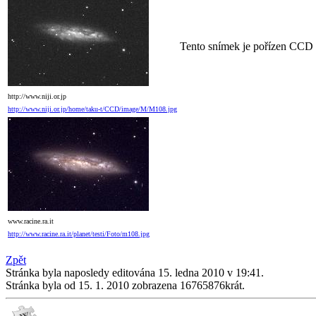
Tento snímek je pořízen CCD
http://www.niji.or.jp
http://www.niji.or.jp/home/taku-t/CCD/image/M/M108.jpg
www.racine.ra.it
http://www.racine.ra.it/planet/testi/Foto/m108.jpg
Zpět
Stránka byla naposledy editována 15. ledna 2010 v 19:41.
Stránka byla od 15. 1. 2010 zobrazena 16765876krát.