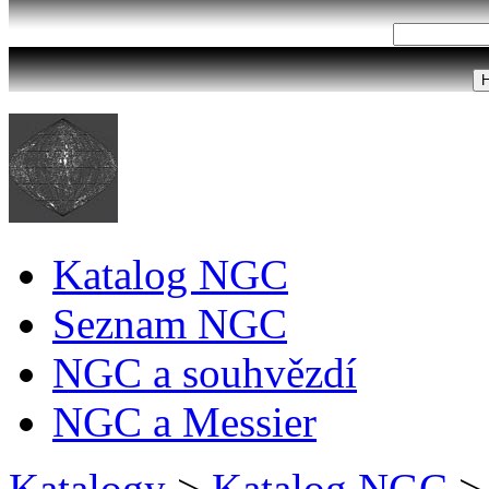
Katalog NGC
Seznam NGC
NGC a souhvězdí
NGC a Messier
Katalogy
>
Katalog NGC
>