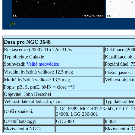
Data pro NGC 3648
Rektascenze (2000):
11h 22m 31,5s
Deklinace (200
Typ objektu:
Galaxie
Klasifikace obj
Souhvězdí:
Velká medvědice
Poziční úhel:
75
Visuální hvězdná velikost:
12,5 mag
Plošná jasnost:
Modrá hvězdná velikost:
13,5 mag
Velikost objekt
Popis:
pB, S, pmE, bMN = close **?
Objevitel:
John Herschel
Velikost dalekohledu:
45,7 cm
Typ dalekohled
UGC 6389, MCG+07-23-043, CGCG 21
Další označení:
34908, LGG 236-001
Ostatní katalogy:
GC 2390
h 868
Ekvivalentní NGC:
…
Ekvivalentní IC