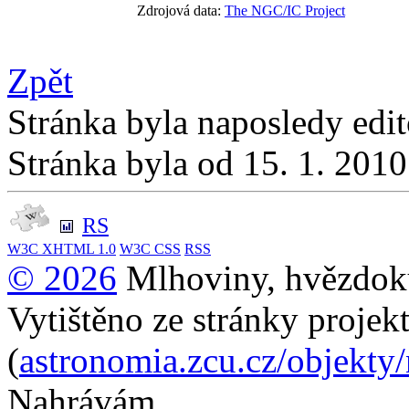
Zdrojová data:
The NGC/IC Project
Zpět
Stránka byla naposledy edi
Stránka byla od 15. 1. 201
RS
W3C
XHTML 1.0
W3C
CSS
RSS
© 2026
Mlhoviny, hvězdoku
Vytištěno ze stránky projek
(
astronomia.zcu.cz/objekty
Nahrávám...