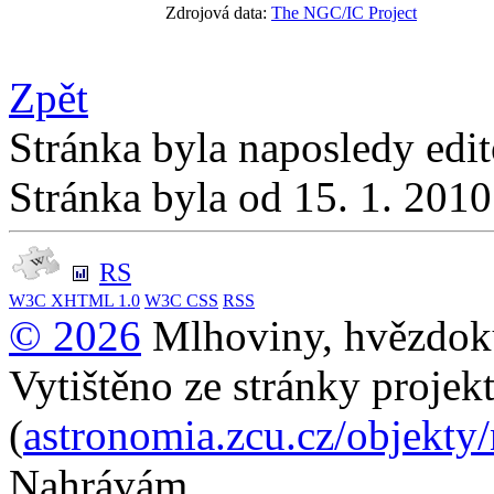
Zdrojová data:
The NGC/IC Project
Zpět
Stránka byla naposledy edi
Stránka byla od 15. 1. 201
RS
W3C
XHTML 1.0
W3C
CSS
RSS
© 2026
Mlhoviny, hvězdoku
Vytištěno ze stránky projek
(
astronomia.zcu.cz/objekty
Nahrávám...