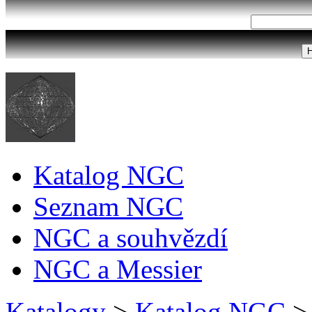
Katalog NGC
Seznam NGC
NGC a souhvězdí
NGC a Messier
Katalogy
>
Katalog NGC
>