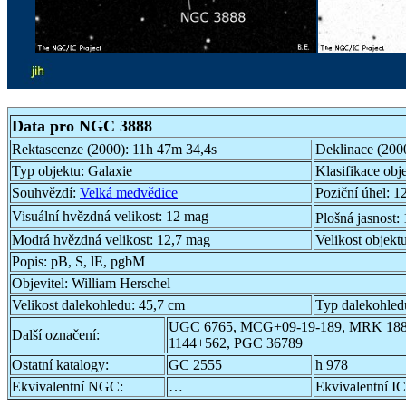
Data pro NGC 3888
Rektascenze (2000):
11h 47m 34,4s
Deklinace (200
Typ objektu:
Galaxie
Klasifikace obj
Souhvězdí:
Velká medvědice
Poziční úhel:
12
Visuální hvězdná velikost:
12 mag
Plošná jasnost:
Modrá hvězdná velikost:
12,7 mag
Velikost objekt
Popis:
pB, S, lE, pgbM
Objevitel:
William Herschel
Velikost dalekohledu:
45,7 cm
Typ dalekohled
UGC 6765, MCG+09-19-189, MRK 188
Další označení:
1144+562, PGC 36789
Ostatní katalogy:
GC 2555
h 978
Ekvivalentní NGC:
…
Ekvivalentní IC