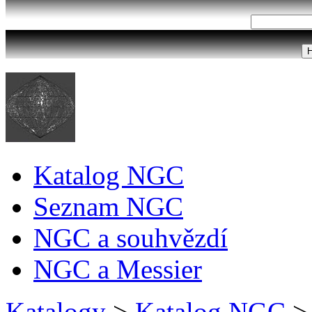
Katalog NGC
Seznam NGC
NGC a souhvězdí
NGC a Messier
Katalogy
>
Katalog NGC
>