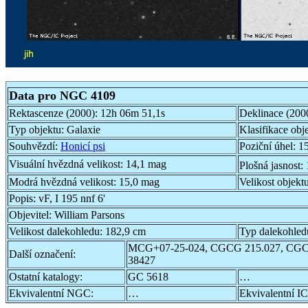
Data pro NGC 4109
Rektascenze (2000):
12h 06m 51,1s
Deklinace (200
Typ objektu:
Galaxie
Klasifikace obj
Souhvězdí:
Honicí psi
Poziční úhel:
15
Visuální hvězdná velikost:
14,1 mag
Plošná jasnost:
Modrá hvězdná velikost:
15,0 mag
Velikost objekt
Popis:
vF, I 195 nnf 6'
Objevitel:
William Parsons
Velikost dalekohledu:
182,9 cm
Typ dalekohled
MCG+07-25-024, CGCG 215.027, CGC
Další označení:
38427
Ostatní katalogy:
GC 5618
…
Ekvivalentní NGC:
…
Ekvivalentní IC