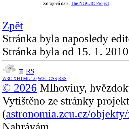
Zdrojová data:
The NGC/IC Project
Zpět
Stránka byla naposledy edi
Stránka byla od 15. 1. 201
RS
W3C
XHTML 1.0
W3C
CSS
RSS
© 2026
Mlhoviny, hvězdoku
Vytištěno ze stránky projek
(
astronomia.zcu.cz/objekty
Nahrávám...