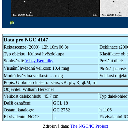
Data pro NGC 4147
Rektascenze (2000):
12h 10m 06,3s
Deklinace (200
Typ objektu:
Kulová hvězdokupa
Klasifikace obj
Souhvězdí:
Vlasy Bereniky
Poziční úhel:
…
Visuální hvězdná velikost:
10,4 mag
Plošná jasnost:
Modrá hvězdná velikost:
… mag
Velikost objekt
Popis:
Globular cluster of stars, vB, pL, R, gbM, rrr
Objevitel:
William Herschel
Velikost dalekohledu:
45,7 cm
Typ dalekohled
Další označení:
GCL 18
Ostatní katalogy:
GC 2752
h 1106
Ekvivalentní NGC:
…
Ekvivalentní IC
Zdrojová data:
The NGC/IC Project