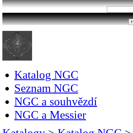
Katalog NGC
Seznam NGC
NGC a souhvězdí
NGC a Messier
Katalogy
>
Katalog NGC
>