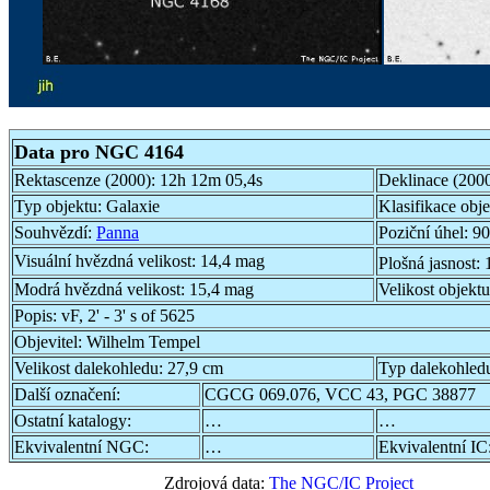
Data pro NGC 4164
Rektascenze (2000):
12h 12m 05,4s
Deklinace (200
Typ objektu:
Galaxie
Klasifikace obj
Souhvězdí:
Panna
Poziční úhel:
90
Visuální hvězdná velikost:
14,4 mag
Plošná jasnost:
Modrá hvězdná velikost:
15,4 mag
Velikost objekt
Popis:
vF, 2' - 3' s of 5625
Objevitel:
Wilhelm Tempel
Velikost dalekohledu:
27,9 cm
Typ dalekohled
Další označení:
CGCG 069.076, VCC 43, PGC 38877
Ostatní katalogy:
…
…
Ekvivalentní NGC:
…
Ekvivalentní IC
Zdrojová data:
The NGC/IC Project