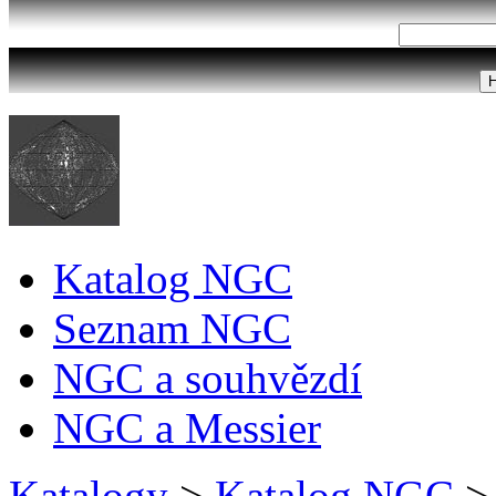
Katalog NGC
Seznam NGC
NGC a souhvězdí
NGC a Messier
Katalogy
>
Katalog NGC
>