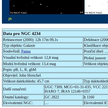
Data pro NGC 4234
Rektascenze (2000):
12h 17m 09,1s
Deklinace (200
Typ objektu:
Galaxie
Klasifikace obj
Souhvězdí:
Panna
Poziční úhel:
…
Visuální hvězdná velikost:
12,8 mag
Plošná jasnost:
Modrá hvězdná velikost:
13,4 mag
Velikost objekt
Popis:
pB, L, R, gbM
Objevitel:
John Herschel
Velikost dalekohledu:
45,7 cm
Typ dalekohled
UGC 7309, MCG+01-31-035, VCC 221,
Další označení:
HARO 7, IRAS 12146+0357
Ostatní katalogy:
GC 2822
h 1160
Ekvivalentní NGC:
…
Ekvivalentní IC