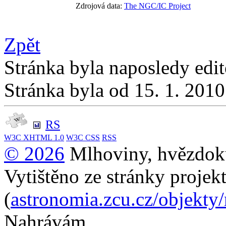
Zdrojová data:
The NGC/IC Project
Zpět
Stránka byla naposledy edi
Stránka byla od 15. 1. 201
RS
W3C
XHTML 1.0
W3C
CSS
RSS
© 2026
Mlhoviny, hvězdoku
Vytištěno ze stránky projek
(
astronomia.zcu.cz/objekty
Nahrávám...