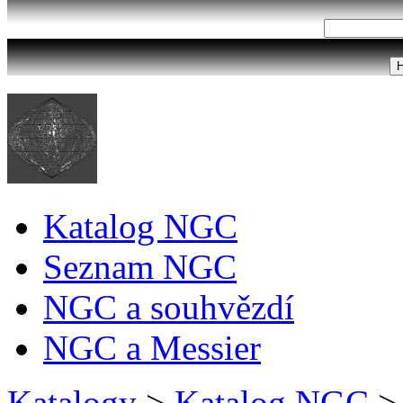
Katalog NGC
Seznam NGC
NGC a souhvězdí
NGC a Messier
Katalogy
>
Katalog NGC
>