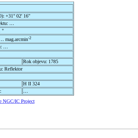
0):
+31° 02' 16"
ektu:
…
 °
-2
… mag.arcmin
u:
…
Rok objevu:
1785
u:
Reflektor
H II 324
:
…
e NGC/IC Project