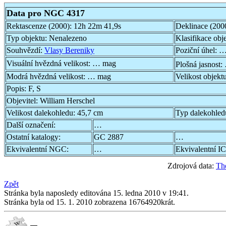
Data pro NGC 4317
Rektascenze (2000):
12h 22m 41,9s
Deklinace (200
Typ objektu:
Nenalezeno
Klasifikace obj
Souhvězdí:
Vlasy Bereniky
Poziční úhel:
…
Visuální hvězdná velikost:
… mag
Plošná jasnost:
Modrá hvězdná velikost:
… mag
Velikost objekt
Popis:
F, S
Objevitel:
William Herschel
Velikost dalekohledu:
45,7 cm
Typ dalekohled
Další označení:
…
Ostatní katalogy:
GC 2887
…
Ekvivalentní NGC:
…
Ekvivalentní IC
Zdrojová data:
Th
Zpět
Stránka byla naposledy editována 15. ledna 2010 v 19:41.
Stránka byla od 15. 1. 2010 zobrazena 16764920krát.