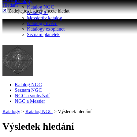
Katalogy
Hledání
Katalog NGC
Zadejte text, který chcete hledat
Katalog IC
Messierův katalog
Katalogy hvězd
Katalogy exoplanet
Seznam planetek
Katalog NGC
Seznam NGC
NGC a souhvězdí
NGC a Messier
Katalogy
>
Katalog NGC
>
Výsledek hledání
Výsledek hledání