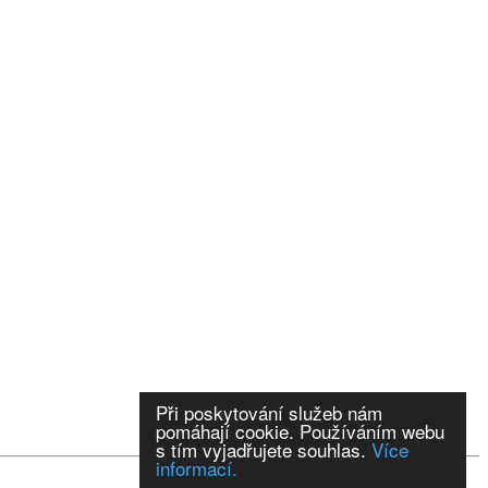
Při poskytování služeb nám
pomáhají cookie. Používáním webu
s tím vyjadřujete souhlas.
Více
informací.