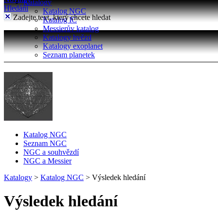
Katalogy
Hledání
Katalog NGC
Zadejte text, který chcete hledat
Katalog IC
Messierův katalog
Katalogy hvězd
Katalogy exoplanet
Seznam planetek
Katalog NGC
Seznam NGC
NGC a souhvězdí
NGC a Messier
Katalogy
>
Katalog NGC
>
Výsledek hledání
Výsledek hledání