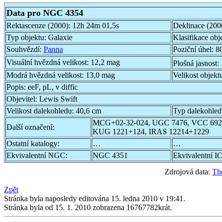
Data pro NGC 4354
Rektascenze (2000):
12h 24m 01,5s
Deklinace (200
Typ objektu:
Galaxie
Klasifikace obj
Souhvězdí:
Panna
Poziční úhel:
80
Visuální hvězdná velikost:
12,2 mag
Plošná jasnost:
Modrá hvězdná velikost:
13,0 mag
Velikost objekt
Popis:
eeF, pL, v diffic
Objevitel:
Lewis Swift
Velikost dalekohledu:
40,6 cm
Typ dalekohle
MCG+02-32-024, UGC 7476, VCC 692
Další označení:
KUG 1221+124, IRAS 12214+1229
Ostatní katalogy:
…
…
Ekvivalentní NGC:
NGC 4351
Ekvivalentní IC
Zdrojová data:
Th
Zpět
Stránka byla naposledy editována 15. ledna 2010 v 19:41.
Stránka byla od 15. 1. 2010 zobrazena 16767782krát.