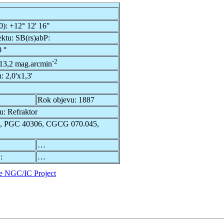
0):
+12° 12' 16"
ektu:
SB(rs)abP:
 °
-2
13,2 mag.arcmin
u:
2,0'x1,3'
Rok objevu:
1887
du:
Refraktor
, PGC 40306, CGCG 070.045,
…
:
…
e NGC/IC Project