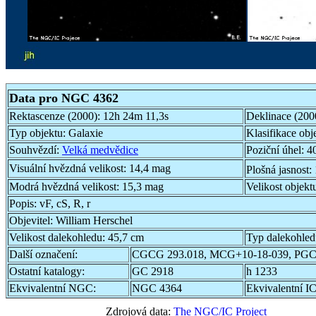
Data pro NGC 4362
Rektascenze (2000):
12h 24m 11,3s
Deklinace (200
Typ objektu:
Galaxie
Klasifikace obj
Souhvězdí:
Velká medvědice
Poziční úhel:
40
Visuální hvězdná velikost:
14,4 mag
Plošná jasnost:
Modrá hvězdná velikost:
15,3 mag
Velikost objekt
Popis:
vF, cS, R, r
Objevitel:
William Herschel
Velikost dalekohledu:
45,7 cm
Typ dalekohle
Další označení:
CGCG 293.018, MCG+10-18-039, PGC
Ostatní katalogy:
GC 2918
h 1233
Ekvivalentní NGC:
NGC 4364
Ekvivalentní IC
Zdrojová data:
The NGC/IC Project