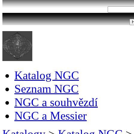
Katalog NGC
Seznam NGC
NGC a souhvězdí
NGC a Messier
Katalogy
>
Katalog NGC
>