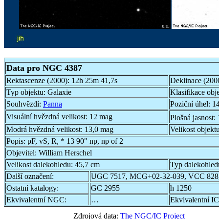
Data pro NGC 4387
Rektascenze (2000):
12h 25m 41,7s
Deklinace (200
Typ objektu:
Galaxie
Klasifikace obj
Souhvězdí:
Panna
Poziční úhel:
14
Visuální hvězdná velikost:
12 mag
Plošná jasnost:
Modrá hvězdná velikost:
13,0 mag
Velikost objekt
Popis:
pF, vS, R, * 13 90" np, np of 2
Objevitel:
William Herschel
Velikost dalekohledu:
45,7 cm
Typ dalekohled
Další označení:
UGC 7517, MCG+02-32-039, VCC 828
Ostatní katalogy:
GC 2955
h 1250
Ekvivalentní NGC:
…
Ekvivalentní IC
Zdrojová data:
The NGC/IC Project