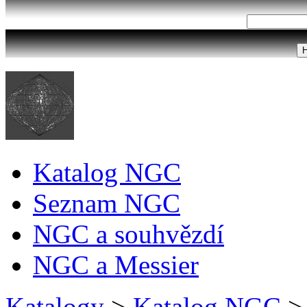
Katalog NGC
Seznam NGC
NGC a souhvězdí
NGC a Messier
Katalogy
>
Katalog NGC
>