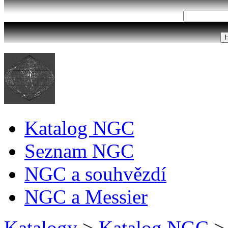
Katalog NGC
Seznam NGC
NGC a souhvězdí
NGC a Messier
Katalogy
>
Katalog NGC
>