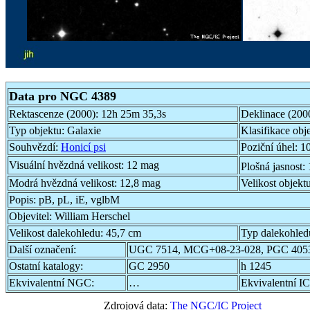
Data pro NGC 4389
Rektascenze (2000):
12h 25m 35,3s
Deklinace (200
Typ objektu:
Galaxie
Klasifikace obj
Souhvězdí:
Honicí psi
Poziční úhel:
10
Visuální hvězdná velikost:
12 mag
Plošná jasnost:
Modrá hvězdná velikost:
12,8 mag
Velikost objekt
Popis:
pB, pL, iE, vglbM
Objevitel:
William Herschel
Velikost dalekohledu:
45,7 cm
Typ dalekohled
Další označení:
UGC 7514, MCG+08-23-028, PGC 405
Ostatní katalogy:
GC 2950
h 1245
Ekvivalentní NGC:
…
Ekvivalentní IC
Zdrojová data:
The NGC/IC Project